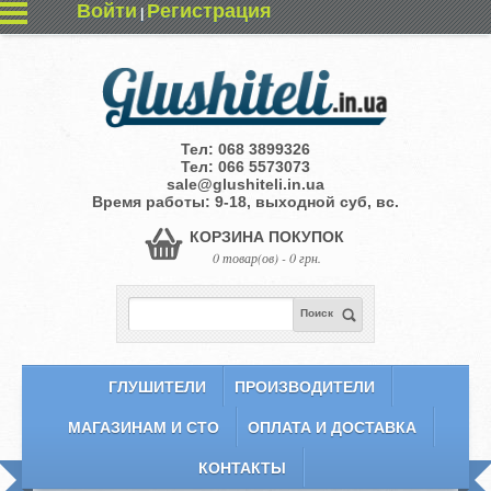
Войти
Регистрация
|
Тел:
068 3899326
Тел:
066 5573073
sale@glushiteli.in.ua
Время работы: 9-18, выходной суб, вс.
КОРЗИНА ПОКУПОК
0 товар(ов) - 0 грн.
Поиск
ГЛУШИТЕЛИ
ПРОИЗВОДИТЕЛИ
МАГАЗИНАМ И СТО
ОПЛАТА И ДОСТАВКА
КОНТАКТЫ