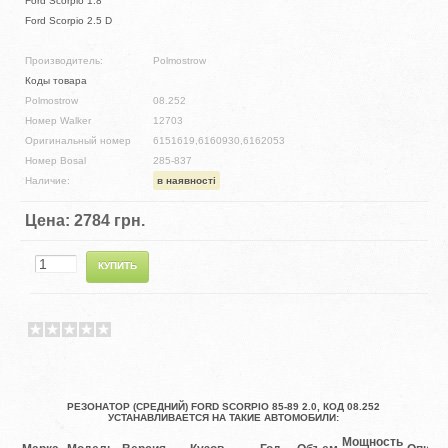
Ford Scorpio 1.8
Ford Scorpio 2.5 D
Производитель:
Polmostrow
Коды товара
Polmostrow
08.252
Номер Walker
12703
Оригинальный номер
6151619,6160930,6162053
Номер Bosal
285-837
Наличие:
в наявності
Цена:
2784 грн.
РЕЗОНАТОР (СРЕДНИЙ) FORD SCORPIO 85-89 2.0, КОД 08.252
УСТАНАВЛИВАЕТСЯ НА ТАКИЕ АВТОМОБИЛИ:
Мощность