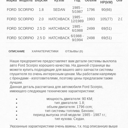
Марка
Модель
Версия
Кузов
Год
Объем
Описа
HP(kW)
1985 -
FORD
SCORPIO
1.8
SEDAN
1796
90(66)
5/1987
1985 -
FORD
SCORPIO
2.0
HATCHBACK
1993
105(77)
2.0 O
12/1989
1985 -
FORD
SCORPIO
2.5 D
HATCHBACK
2499
69(51)
6/1988
6/1988 -
FORD
SCORPIO
2.5 D
HATCHBACK
2498
69(51)
9/1994
ОПИСАНИЕ
ХАРАКТЕРИСТИКИ
ОТЗЫВЫ (0)
Наше предприятие предоставляет вам детали системы выхлопа
авто Ford Scorpio хорошего качества. На данной странице вы
можете купить подходящие для вашего авто запчасти системы
глушителя по очень интересным ценам. Мы работаем напрямую
с брендами - изготовителями, поэтому цены предлагаем также
лучшие.
Данная деталь рассчитана для автомобиля Ford Scorpio,
имеющего следующие технические характеристики:
мощность двигателя: 90 KM;
тип двигателя: 1.8;
объем двигателя: 1796 ccm;
тип системы топлива: Бензин;
период выпуска этой модели: 1985 - 1987 г.г.;
тип кузова: Седан.
Указанные характеристики очень важны, т.к. под описанную выше