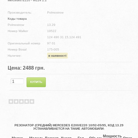
Mercedes E220 - W124 2.2
Производитель:
Polmostrow
Коды товара
Polmostrow
13.29
Номер Walker
19522
124 490 31 15,124 491
Оригинальный номер
97 01
Номер Bosal
175-005
Наличие:
в наявності
Цена:
2488 грн.
РЕЗОНАТОР (СРЕДНИЙ) MERCEDES E200/E220 10/92-05/95, КОД 13.29
УСТАНАВЛИВАЕТСЯ НА ТАКИЕ АВТОМОБИЛИ:
Мощность