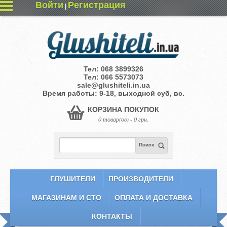
Войти
Регистрация
|
Тел:
068 3899326
Тел:
066 5573073
sale@glushiteli.in.ua
Время работы: 9-18, выходной суб, вс.
КОРЗИНА ПОКУПОК
0 товар(ов) - 0 грн.
Поиск
ГЛУШИТЕЛИ
ПРОИЗВОДИТЕЛИ
МАГАЗИНАМ И СТО
ОПЛАТА И ДОСТАВКА
КОНТАКТЫ