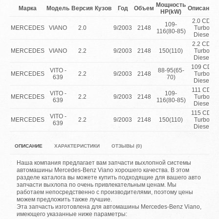
Мощность
Марка
Модель
Версия
Кузов
Год
Объем
Описание
HP(kW)
2.0 CDi
109-
MERCEDES
VIANO
2.0
9/2003
2148
Turbo
116(80-85)
Diesel
2.2 CDi
MERCEDES
VIANO
2.2
9/2003
2148
150(110)
Turbo
Diesel
109 CDi
VITO -
88-95(65-
MERCEDES
2.2
9/2003
2148
Turbo
639
70)
Diesel
111 CDi
VITO -
109-
MERCEDES
2.2
9/2003
2148
Turbo
639
116(80-85)
Diesel
115 CDi
VITO -
MERCEDES
2.2
9/2003
2148
150(110)
Turbo
639
Diesel
ОПИСАНИЕ
ХАРАКТЕРИСТИКИ
ОТЗЫВЫ (0)
Наша компания предлагает вам запчасти выхлопной системы
автомашины Mercedes-Benz Viano хорошего качества. В этом
разделе каталога вы можете купить подходящие для вашего авто
запчасти выхлопа по очень привлекательным ценам. Мы
работаем непосредственно с производителями, поэтому цены
можем предложить также лучшие.
Эта запчасть изготовлена для автомашины Mercedes-Benz Viano,
имеющего указанные ниже параметры: