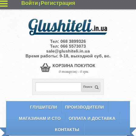
Войти
Регистрация
|
Тел:
068 3899326
Тел:
066 5573073
sale@glushiteli.in.ua
Время работы: 9-18, выходной суб, вс.
КОРЗИНА ПОКУПОК
0 товар(ов) - 0 грн.
Поиск
ГЛУШИТЕЛИ
ПРОИЗВОДИТЕЛИ
МАГАЗИНАМ И СТО
ОПЛАТА И ДОСТАВКА
КОНТАКТЫ