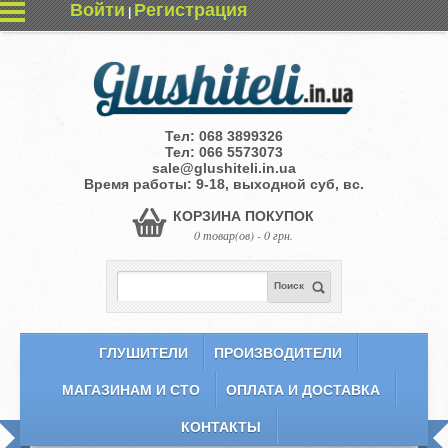
Войти
Регистрация
|
Тел:
068 3899326
Тел:
066 5573073
sale@glushiteli.in.ua
Время работы: 9-18, выходной суб, вс.
КОРЗИНА ПОКУПОК
0 товар(ов) - 0 грн.
Поиск
ГЛУШИТЕЛИ
ПРОИЗВОДИТЕЛИ
МАГАЗИНАМ И СТО
ОПЛАТА И ДОСТАВКА
КОНТАКТЫ