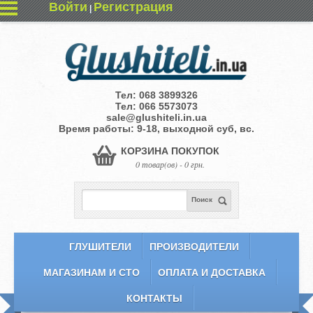
Войти
Регистрация
|
Тел:
068 3899326
Тел:
066 5573073
sale@glushiteli.in.ua
Время работы: 9-18, выходной суб, вс.
КОРЗИНА ПОКУПОК
0 товар(ов) - 0 грн.
Поиск
ГЛУШИТЕЛИ
ПРОИЗВОДИТЕЛИ
МАГАЗИНАМ И СТО
ОПЛАТА И ДОСТАВКА
КОНТАКТЫ