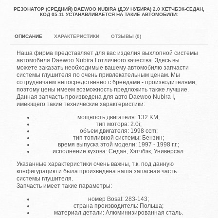
РЕЗОНАТОР (СРЕДНИЙ) DAEWOO NUBIRA (ДЭУ НУБИРА) 2.0 ХЕТЧБЭК-СЕДАН,
КОД 05.11 УСТАНАВЛИВАЕТСЯ НА ТАКИЕ АВТОМОБИЛИ:
ОПИСАНИЕ
ХАРАКТЕРИСТИКИ
ОТЗЫВЫ (0)
Наша фирма представляет для вас изделия выхлопной системы
автомобиля Daewoo Nubira I отличного качества. Здесь вы
можете заказать необходимые вашему автомобилю запчасти
системы глушителя по очень привлекательным ценам. Мы
сотрудничаем непосредственно с брендами - производителями,
поэтому цены имеем возможность предложить также лучшие.
Данная запчасть произведена для авто Daewoo Nubira I,
имеющего такие технические характеристики:
мощность двигателя: 132 KM;
тип мотора: 2.0i;
объем двигателя: 1998 ccm;
тип топливной системы: Бензин;
время выпуска этой модели: 1997 - 1998 г.г.;
исполнение кузова: Седан, Хэтчбэк, Универсал.
Указанные характеристики очень важны, т.к. под данную
конфигурацию и была произведена наша запасная часть
системы глушителя.
Запчасть имеет такие параметры:
номер Bosal: 283-143;
страна производитель: Польша;
материал детали: Алюминизированная сталь.