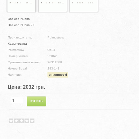
Daewoo Nubira
Daewoo Nubira 2.0
Производитель:
Polmostrow
Коды товара
Polmostrow
05.11
Номер Walker
22062
Оригинальный номер
96311380
Номер Bosal
283-143
Наличие:
в наявності
Цена:
2032 грн.