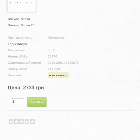
Daewoo Nubira
Daewoo Nubira 2.0
Производитель:
Polmostrow
Коды товара
Polmostrow
05.15
Номер Walker
22176
Оригинальный номер
96181293,96283278
Номер Bosal
141-139
Наличие:
в наявності
Цена:
2733 грн.