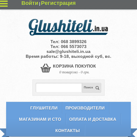
Войти
Регистрация
|
Тел:
068 3899326
Тел:
066 5573073
sale@glushiteli.in.ua
Время работы: 9-18, выходной суб, вс.
КОРЗИНА ПОКУПОК
0 товар(ов) - 0 грн.
Поиск
ГЛУШИТЕЛИ
ПРОИЗВОДИТЕЛИ
МАГАЗИНАМ И СТО
ОПЛАТА И ДОСТАВКА
КОНТАКТЫ