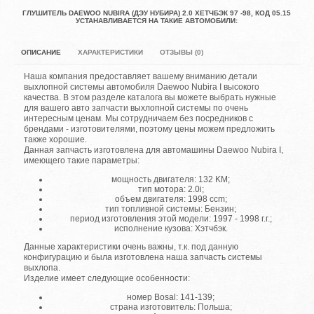
ГЛУШИТЕЛЬ DAEWOO NUBIRA (ДЭУ НУБИРА) 2.0 ХЕТЧБЭК 97 -98, КОД 05.15
УСТАНАВЛИВАЕТСЯ НА ТАКИЕ АВТОМОБИЛИ:
ОПИСАНИЕ
ХАРАКТЕРИСТИКИ
ОТЗЫВЫ (0)
Наша компания предоставляет вашему вниманию детали
выхлопной системы автомобиля Daewoo Nubira I высокого
качества. В этом разделе каталога вы можете выбрать нужные
для вашего авто запчасти выхлопной системы по очень
интересным ценам. Мы сотрудничаем без посредников с
брендами - изготовителями, поэтому цены можем предложить
также хорошие.
Данная запчасть изготовлена для автомашины Daewoo Nubira I,
имеющего такие параметры:
мощность двигателя: 132 KM;
тип мотора: 2.0i;
объем двигателя: 1998 ccm;
тип топливной системы: Бензин;
период изготовления этой модели: 1997 - 1998 г.г.;
исполнение кузова: Хэтчбэк.
Данные характеристики очень важны, т.к. под данную
конфигурацию и была изготовлена наша запчасть системы
выхлопа.
Изделие имеет следующие особенности:
номер Bosal: 141-139;
страна изготовитель: Польша;