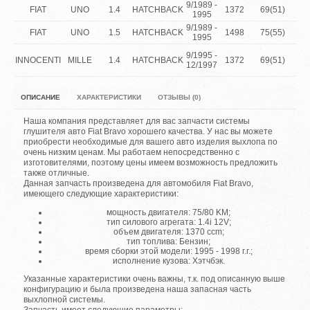
9/1989 -
FIAT
UNO
1.4
HATCHBACK
1372
69(51)
1.4
1995
9/1989 -
FIAT
UNO
1.5
HATCHBACK
1498
75(55)
1.5
1995
1
9/1995 -
INNOCENTI
MILLE
1.4
HATCHBACK
1372
69(51)
12/1997
S
ОПИСАНИЕ
ХАРАКТЕРИСТИКИ
ОТЗЫВЫ (0)
Наша компания представляет для вас запчасти системы
глушителя авто Fiat Bravo хорошего качества. У нас вы можете
приобрести необходимые для вашего авто изделия выхлопа по
очень низким ценам. Мы работаем непосредственно с
изготовителями, поэтому цены имеем возможность предложить
также отличные.
Данная запчасть произведена для автомобиля Fiat Bravo,
имеющего следующие характеристики:
мощность двигателя: 75/80 KM;
тип силового агрегата: 1.4i 12V;
объем двигателя: 1370 ccm;
тип топлива: Бензин;
время сборки этой модели: 1995 - 1998 г.г.;
исполнение кузова: Хэтчбэк.
Указанные характеристики очень важны, т.к. под описанную выше
конфигурацию и была произведена наша запасная часть
выхлопной системы.