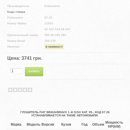
Производитель:
Polmostrow
Коды товара
Polmostrow
07.26
Номер Walker
21043
46 432 518,46 447
Оригинальный номер
595,46 465 384
Номер Bosal
286-239
Наличие:
в наявності
Цена:
3741 грн.
ГЛУШИТЕЛЬ FIAT BRAVA/BRAVO 1.4I S/SX KAT. 95-, КОД 07.26
УСТАНАВЛИВАЕТСЯ НА ТАКИЕ АВТОМОБИЛИ:
Мощность
Марка
Модель
Версия
Кузов
Год
Объем
Оп
HP(kW)