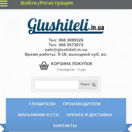
Войти
Регистрация
|
Тел:
068 3899326
Тел:
066 5573073
sale@glushiteli.in.ua
Время работы: 9-18, выходной суб, вс.
КОРЗИНА ПОКУПОК
0 товар(ов) - 0 грн.
Поиск
ГЛУШИТЕЛИ
ПРОИЗВОДИТЕЛИ
МАГАЗИНАМ И СТО
ОПЛАТА И ДОСТАВКА
КОНТАКТЫ