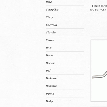
Bova
При выбо
Caterpillar
год выпуска
Chery
Chevrolet
Chrysler
Citroen
DAB
Dacia
Daewoo
Daf
Daihatsu
Daihatsu
Dennis
Dodge