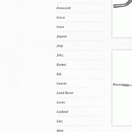
Innocenti
Isuzu
Iveco
Jaguar
Jeep
Jelcz
Kamaz
Kia
Lancia
Land Rover
Lexus
Leyland
Liaz
Man