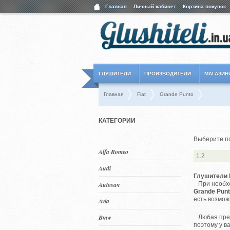
Главная
Личный кабинет
Корзина покупок
ГЛУШИТЕЛИ
ПРОИЗВОДИТЕЛИ
МАГАЗИН
Главная
Fiat
Grande Punto
КАТЕГОРИИ
Выберите п
Alfa Romeo
1.2
Audi
Глушители F
Autosan
При необхо
Grande Punt
есть возмож
Avia
Bmw
Любая пред
поэтому у в