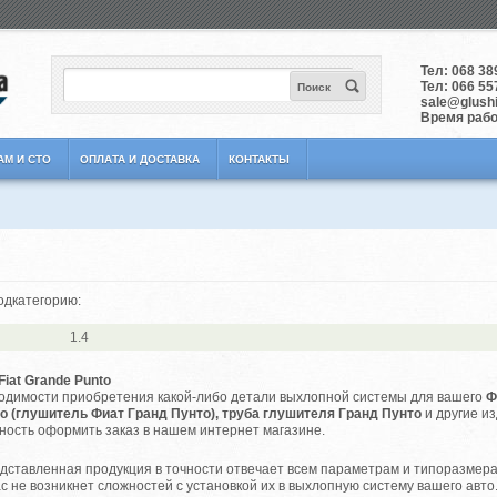
Тел:
068 38
Тел:
066 55
Поиск
sale@glushit
Время работ
АМ И СТО
ОПЛАТА И ДОСТАВКА
КОНТАКТЫ
одкатегорию:
1.4
iat Grande Punto
димости приобретения какой-либо детали выхлопной системы для вашего
Ф
o (глушитель Фиат Гранд Пунто), труба глушителя Гранд Пунто
и другие из
ность оформить заказ в нашем интернет магазине.
ставленная продукция в точности отвечает всем параметрам и типоразмера
ас не возникнет сложностей с установкой их в выхлопную систему вашего авто