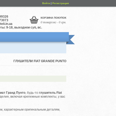
Войти
|
Регистрация
99326
КОРЗИНА ПОКУПОК
73073
0 товар(ов) - 0 грн.
eli.in.ua
ы: 9-18, выходной суб, вс.
ГЛУШИТЕЛИ FIAT GRANDE PUNTO
иат Гранд Пунто
, будь-то
глушитель Fiat
делия, включая крепежные комплекты, у вас
м, характерным оригинальным деталям,
.