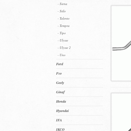
- Siena
- Stilo
- Talento
- Tempra
- Tipo
- Ulysse
- Ulysse 2
- Uno
Ford
Fso
Geely
Ginaf
Honda
Hyundai
IFA
IKCO