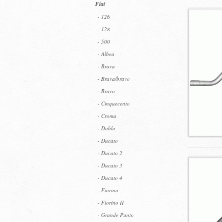
Fiat
- 126
- 128
- 500
- Albea
- Brava
- Brava/bravo
- Bravo
- Cinquecento
- Croma
- Doblo
- Ducato
- Ducato 2
- Ducato 3
- Ducato 4
- Fiorino
- Fiorino II
- Grande Punto