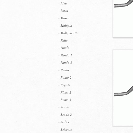
- Idea
- Linea
- Marea
- Multipla
- Multipla 100
- Palio
- Panda
- Panda 1
- Panda 2
- Punto
- Punto 2
- Regata
- Ritmo 2
- Ritmo 3
- Scudo
- Scudo 2
- Sedici
- Seicento