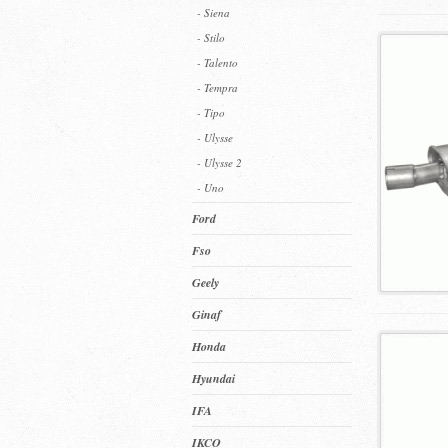
- Siena
- Stilo
- Talento
- Tempra
- Tipo
- Ulysse
- Ulysse 2
- Uno
Ford
Fso
Geely
Ginaf
Honda
Hyundai
IFA
IKCO