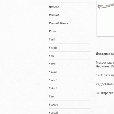
Porsche
Renault
Renault Trucks
Rover
Saab
Scania
Доставка г
Seat
Мы доставля
Setra
Чернигов, И
Skoda
1) Оплата п
Smart
2) Доставка
Solaris
3) Отправка 
Star
Subaru
Suzuki