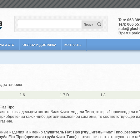
Тел:
068 38
Тел:
066 55
Поиск
sale@glushit
Время работ
АМ И СТО
ОПЛАТА И ДОСТАВКА
КОНТАКТЫ
одкатегорию:
1.6
1.7 D
1.8
iat Tipo
ляетесь владельцем автомобиля
Фиат
модели
Типо
, который производили с 
приобретении какой-либо детали выхлопной системы, то соответствующее и
газине.
ые изделия, а именно
глушитель Fiat Tipo (глушитель Фиат Типо, резонато
уба Fiat Tipo (приемная труба Фиат Типо)
, в точности соответствуют всем 