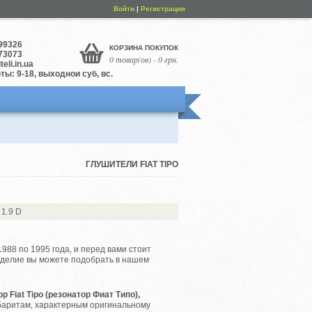
Войти
|
Регистрация
99326
КОРЗИНА ПОКУПОК
73073
0 товар(ов) - 0 грн.
eli.in.ua
ы: 9-18, выходной суб, вс.
ГЛУШИТЕЛИ FIAT TIPO
1.9 D
1988 по 1995 года, и перед вами стоит
зделие вы можете подобрать в нашем
р Fiat Tipo (резонатор Фиат Типо),
габаритам, характерным оригинальному