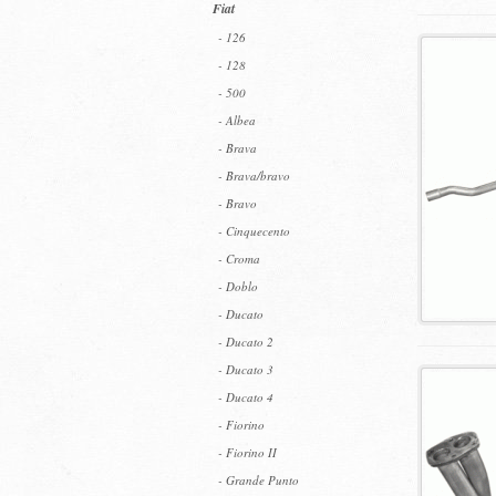
Fiat
- 126
- 128
- 500
- Albea
- Brava
- Brava/bravo
- Bravo
- Cinquecento
- Croma
- Doblo
- Ducato
- Ducato 2
- Ducato 3
- Ducato 4
- Fiorino
- Fiorino II
- Grande Punto