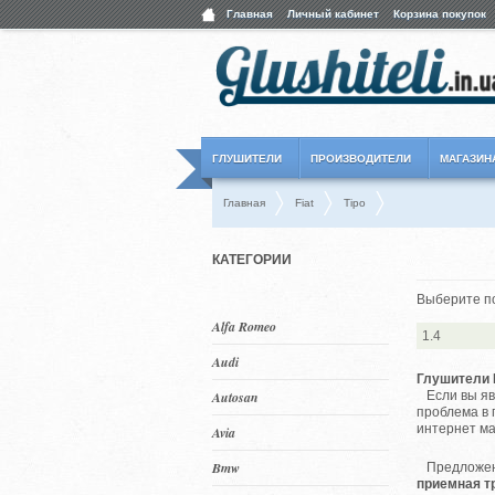
Главная
Личный кабинет
Корзина покупок
ГЛУШИТЕЛИ
ПРОИЗВОДИТЕЛИ
МАГАЗИН
Главная
Fiat
Tipo
КАТЕГОРИИ
Выберите п
Alfa Romeo
1.4
Audi
Глушители F
Autosan
Если вы яв
проблема в 
интернет ма
Avia
Bmw
Предложенн
приемная тр