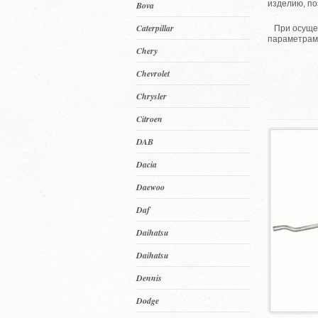
изделию, по
Bova
Caterpillar
При осущест
параметрами
Chery
Chevrolet
Chrysler
Citroen
DAB
Dacia
Daewoo
Daf
Daihatsu
Daihatsu
Dennis
Dodge