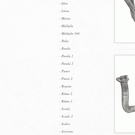
- Idea
- Linea
- Marea
- Multipla
- Multipla 100
- Palio
- Panda
- Panda 1
- Panda 2
- Punto
- Punto 2
- Regata
- Ritmo 2
- Ritmo 3
- Scudo
- Scudo 2
- Sedici
- Seicento