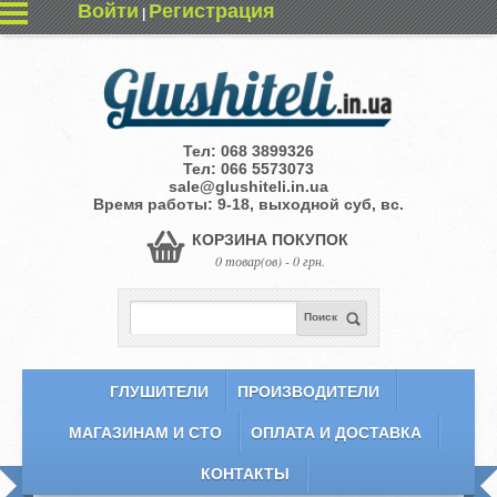
Войти
Регистрация
|
Тел:
068 3899326
Тел:
066 5573073
sale@glushiteli.in.ua
Время работы: 9-18, выходной суб, вс.
КОРЗИНА ПОКУПОК
0 товар(ов) - 0 грн.
Поиск
ГЛУШИТЕЛИ
ПРОИЗВОДИТЕЛИ
МАГАЗИНАМ И СТО
ОПЛАТА И ДОСТАВКА
КОНТАКТЫ