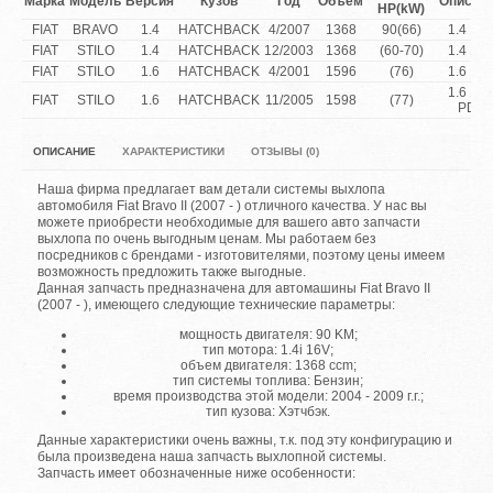
Марка
Модель
Версия
Кузов
Год
Объем
Описан
HP(kW)
FIAT
BRAVO
1.4
HATCHBACK
4/2007
1368
90(66)
1.4 16
FIAT
STILO
1.4
HATCHBACK
12/2003
1368
(60-70)
1.4 16
FIAT
STILO
1.6
HATCHBACK
4/2001
1596
(76)
1.6 16
1.6 16
FIAT
STILO
1.6
HATCHBACK
11/2005
1598
(77)
PDA
ОПИСАНИЕ
ХАРАКТЕРИСТИКИ
ОТЗЫВЫ (0)
Наша фирма предлагает вам детали системы выхлопа
автомобиля Fiat Bravo II (2007 - ) отличного качества. У нас вы
можете приобрести необходимые для вашего авто запчасти
выхлопа по очень выгодным ценам. Мы работаем без
посредников с брендами - изготовителями, поэтому цены имеем
возможность предложить также выгодные.
Данная запчасть предназначена для автомашины Fiat Bravo II
(2007 - ), имеющего следующие технические параметры:
мощность двигателя: 90 KM;
тип мотора: 1.4i 16V;
объем двигателя: 1368 ccm;
тип системы топлива: Бензин;
время производства этой модели: 2004 - 2009 г.г.;
тип кузова: Хэтчбэк.
Данные характеристики очень важны, т.к. под эту конфигурацию и
была произведена наша запчасть выхлопной системы.
Запчасть имеет обозначенные ниже особенности: