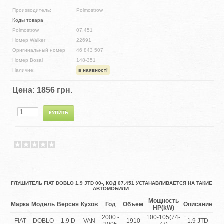
Производитель:
Polmostrow
Коды товара
Polmostrow
07.451
Номер Walker
22691
Оригинальный номер
46 843 507
Номер Bosal
148-351
Наличие:
в наявності
Цена:
1856 грн.
ГЛУШИТЕЛЬ FIAT DOBLO 1.9 JTD 00-, КОД 07.451 УСТАНАВЛИВАЕТСЯ НА ТАКИЕ
АВТОМОБИЛИ:
Мощность
Марка
Модель
Версия
Кузов
Год
Объем
Описание
HP(kW)
2000 -
100-105(74-
FIAT
DOBLO
1.9 D
VAN
1910
1.9 JTD