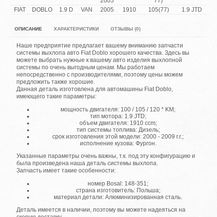
2005
77)
FIAT
DOBLO
1.9 D
VAN
2005
1910
105(77)
1.9 JTD
ОПИСАНИЕ
ХАРАКТЕРИСТИКИ
ОТЗЫВЫ (0)
Наше предприятие предлагает вашему вниманию запчасти
системы выхлопа авто Fiat Doblo хорошего качества. Здесь вы
можете выбрать нужные к вашему авто изделия выхлопной
системы по очень выгодным ценам. Мы работаем
непосредственно с производителями, поэтому цены можем
предложить также хорошие.
Данная деталь изготовлена для автомашины Fiat Doblo,
имеющего такие параметры:
мощность двигателя: 100 / 105 / 120 * KM;
тип мотора: 1.9 JTD;
объем двигателя: 1910 ccm;
тип системы топлива: Дизель;
срок изготовления этой модели: 2000 - 2009 г.г.;
исполнение кузова: Фургон.
Указанные параметры очень важны, т.к. под эту конфигурацию и
была произведена наша деталь системы выхлопа.
Запчасть имеет такие особенности:
номер Bosal: 148-351;
страна изготовитель: Польша;
материал детали: Алюминизированная сталь.
Деталь имеется в наличии, поэтому вы можете надеяться на