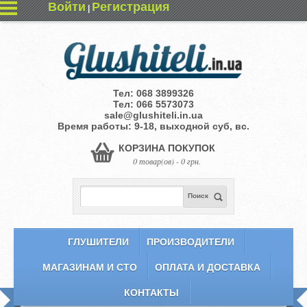
Войти
Регистрация
|
Тел:
068 3899326
Тел:
066 5573073
sale@glushiteli.in.ua
Время работы: 9-18, выходной суб, вс.
КОРЗИНА ПОКУПОК
0 товар(ов) - 0 грн.
Поиск
ГЛУШИТЕЛИ
ПРОИЗВОДИТЕЛИ
МАГАЗИНАМ И СТО
ОПЛАТА И ДОСТАВКА
КОНТАКТЫ