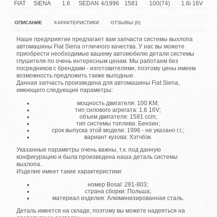
FIAT
SIENA
1.6
SEDAN
4/1996
1581
100(74)
1.6i 16V
ОПИСАНИЕ
ХАРАКТЕРИСТИКИ
ОТЗЫВЫ (0)
Наше предприятие предлагает вам запчасти системы выхлопа
автомашины Fiat Siena отличного качества. У нас вы можете
приобрести необходимые вашему автомобилю детали системы
глушителя по очень интересным ценам. Мы работаем без
посредников с брендами - изготовителями, поэтому цены имеем
возможность предложить также выгодные.
Данная запчасть произведена для автомашины Fiat Siena,
имеющего следующие параметры:
мощность двигателя: 100 KM;
тип силового агрегата: 1.6 16V;
объем двигателя: 1581 ccm;
тип системы топлива: Бензин;
срок выпуска этой модели: 1996 - не указано г.г.;
вариант кузова: Хэтчбэк.
Указанные параметры очень важны, т.к. под данную
конфигурацию и была произведена наша деталь системы
выхлопа.
Изделие имеет такие характеристики:
номер Bosal: 281-803;
страна сборки: Польша;
материал изделия: Алюминизированная сталь.
Деталь имеется на складе, поэтому вы можете надеяться на