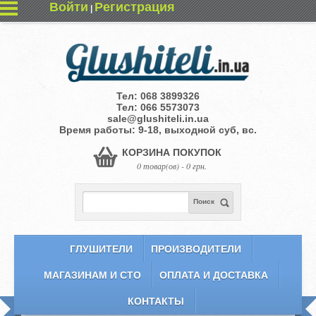
Войти
Регистрация
|
Тел:
068 3899326
Тел:
066 5573073
sale@glushiteli.in.ua
Время работы: 9-18, выходной суб, вс.
КОРЗИНА ПОКУПОК
0 товар(ов) - 0 грн.
Поиск
ГЛУШИТЕЛИ
ПРОИЗВОДИТЕЛИ
МАГАЗИНАМ И СТО
ОПЛАТА И ДОСТАВКА
КОНТАКТЫ