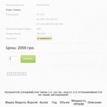
Производитель:
Polmostrow
Коды товара
Polmostrow
07.174
46 446 733,46 477
074,46 480 262,46 535
Оригинальный номер
406
Номер Bosal
281-803
Наличие:
в наявності
Цена:
2059 грн.
РЕЗОНАТОР (СРЕДНИЙ) FIAT SIENA 1.6 -16V 96-, КОД 07.174 УСТАНАВЛИВАЕТСЯ
НА ТАКИЕ АВТОМОБИЛИ:
Мощность
Марка
Модель
Версия
Кузов
Год
Объем
Описание
HP(kW)