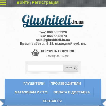
Войти
Регистрация
|
Тел:
068 3899326
Тел:
066 5573073
sale@glushiteli.in.ua
Время работы: 9-18, выходной суб, вс.
КОРЗИНА ПОКУПОК
0 товар(ов) - 0 грн.
Поиск
ГЛУШИТЕЛИ
ПРОИЗВОДИТЕЛИ
МАГАЗИНАМ И СТО
ОПЛАТА И ДОСТАВКА
КОНТАКТЫ