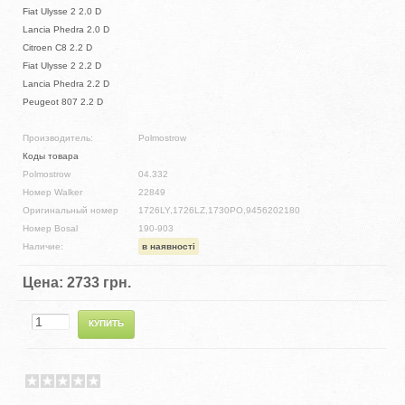
Fiat Ulysse 2 2.0 D
Lancia Phedra 2.0 D
Citroen C8 2.2 D
Fiat Ulysse 2 2.2 D
Lancia Phedra 2.2 D
Peugeot 807 2.2 D
Производитель:
Polmostrow
Коды товара
Polmostrow
04.332
Номер Walker
22849
Оригинальный номер
1726LY,1726LZ,1730PO,9456202180
Номер Bosal
190-903
Наличие:
в наявності
Цена:
2733 грн.