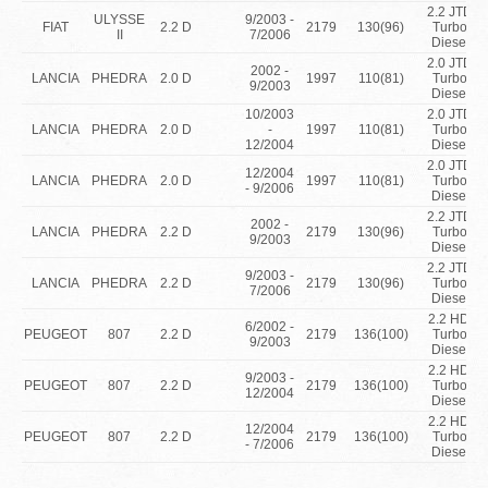
2.2 JTD
ULYSSE
9/2003 -
FIAT
2.2 D
2179
130(96)
Turbo
II
7/2006
Diesel
2.0 JTD
2002 -
LANCIA
PHEDRA
2.0 D
1997
110(81)
Turbo
9/2003
Diesel
10/2003
2.0 JTD
LANCIA
PHEDRA
2.0 D
-
1997
110(81)
Turbo
12/2004
Diesel
2.0 JTD
12/2004
LANCIA
PHEDRA
2.0 D
1997
110(81)
Turbo
- 9/2006
Diesel
2.2 JTD
2002 -
LANCIA
PHEDRA
2.2 D
2179
130(96)
Turbo
9/2003
Diesel
2.2 JTD
9/2003 -
LANCIA
PHEDRA
2.2 D
2179
130(96)
Turbo
7/2006
Diesel
2.2 HDi
6/2002 -
PEUGEOT
807
2.2 D
2179
136(100)
Turbo
9/2003
Diesel
2.2 HDi
9/2003 -
PEUGEOT
807
2.2 D
2179
136(100)
Turbo
12/2004
Diesel
2.2 HDi
12/2004
PEUGEOT
807
2.2 D
2179
136(100)
Turbo
- 7/2006
Diesel