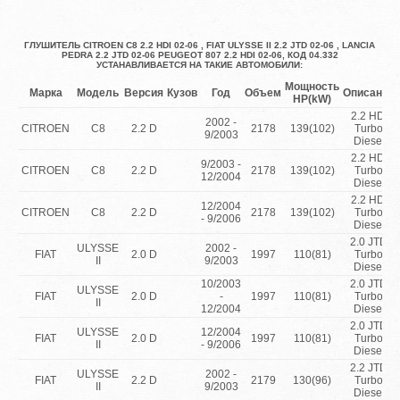
ГЛУШИТЕЛЬ CITROEN C8 2.2 HDI 02-06 , FIAT ULYSSE II 2.2 JTD 02-06 , LANCIA
PEDRA 2.2 JTD 02-06 PEUGEOT 807 2.2 HDI 02-06, КОД 04.332
УСТАНАВЛИВАЕТСЯ НА ТАКИЕ АВТОМОБИЛИ:
Мощность
Марка
Модель
Версия
Кузов
Год
Объем
Описание
HP(kW)
2.2 HDi
2002 -
CITROEN
C8
2.2 D
2178
139(102)
Turbo
9/2003
Diesel
2.2 HDi
9/2003 -
CITROEN
C8
2.2 D
2178
139(102)
Turbo
12/2004
Diesel
2.2 HDi
12/2004
CITROEN
C8
2.2 D
2178
139(102)
Turbo
- 9/2006
Diesel
2.0 JTD
ULYSSE
2002 -
FIAT
2.0 D
1997
110(81)
Turbo
II
9/2003
Diesel
10/2003
2.0 JTD
ULYSSE
FIAT
2.0 D
-
1997
110(81)
Turbo
II
12/2004
Diesel
2.0 JTD
ULYSSE
12/2004
FIAT
2.0 D
1997
110(81)
Turbo
II
- 9/2006
Diesel
2.2 JTD
ULYSSE
2002 -
FIAT
2.2 D
2179
130(96)
Turbo
II
9/2003
Diesel