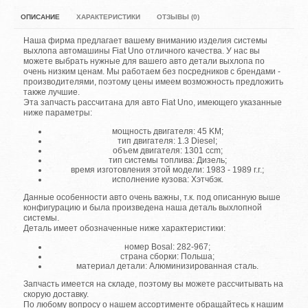
ОПИСАНИЕ
ХАРАКТЕРИСТИКИ
ОТЗЫВЫ (0)
Наша фирма предлагает вашему вниманию изделия системы
выхлопа автомашины Fiat Uno отличного качества. У нас вы
можете выбрать нужные для вашего авто детали выхлопа по
очень низким ценам. Мы работаем без посредников с брендами -
производителями, поэтому цены имеем возможность предложить
также лучшие.
Эта запчасть рассчитана для авто Fiat Uno, имеющего указанные
ниже параметры:
мощность двигателя: 45 KM;
тип двигателя: 1.3 Diesel;
объем двигателя: 1301 ccm;
тип системы топлива: Дизель;
время изготовления этой модели: 1983 - 1989 г.г.;
исполнение кузова: Хэтчбэк.
Данные особенности авто очень важны, т.к. под описанную выше
конфигурацию и была произведена наша деталь выхлопной
системы.
Деталь имеет обозначенные ниже характеристики:
номер Bosal: 282-967;
страна сборки: Польша;
материал детали: Алюминизированная сталь.
Запчасть имеется на складе, поэтому вы можете рассчитывать на
скорую доставку.
По любому вопросу о нашем ассортименте обращайтесь к нашим