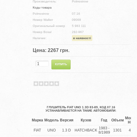
Производитель:
Polmostrow
Коды товара
Polmostrow
07.16
Номер Walker
09068
Оригинальный номер
5 983 111
Номер Bosal
282-967
Наличие:
в наявності
Цена:
2267 грн.
ГЛУШИТЕЛЬ FIAT UNO 1.3D 83-89, КОД 07.16
УСТАНАВЛИВАЕТСЯ НА ТАКИЕ АВТОМОБИЛИ:
Мощно
Марка
Модель
Версия
Кузов
Год
Объем
HP(k
1983 -
FIAT
UNO
1.3 D
HATCHBACK
1301
45(3
8/1989