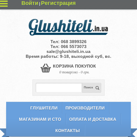
Войти
Регистрация
|
Тел:
068 3899326
Тел:
066 5573073
sale@glushiteli.in.ua
Время работы: 9-18, выходной суб, вс.
КОРЗИНА ПОКУПОК
0 товар(ов) - 0 грн.
Поиск
ГЛУШИТЕЛИ
ПРОИЗВОДИТЕЛИ
МАГАЗИНАМ И СТО
ОПЛАТА И ДОСТАВКА
КОНТАКТЫ