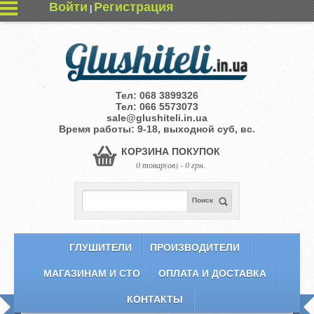
Войти
Регистрация
|
Тел:
068 3899326
Тел:
066 5573073
sale@glushiteli.in.ua
Время работы: 9-18, выходной суб, вс.
КОРЗИНА ПОКУПОК
0 товар(ов) - 0 грн.
Поиск
ГЛУШИТЕЛИ
ПРОИЗВОДИТЕЛИ
МАГАЗИНАМ И СТО
ОПЛАТА И ДОСТАВКА
КОНТАКТЫ