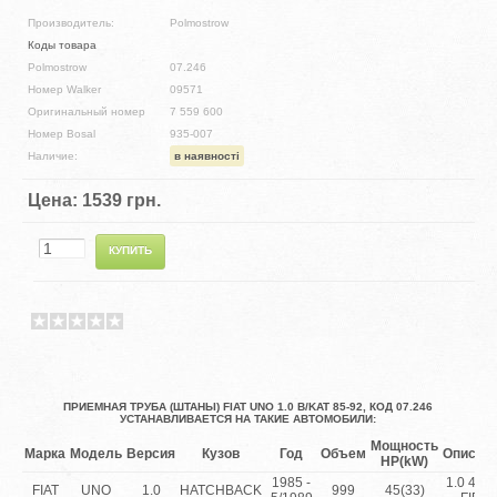
Производитель:
Polmostrow
Коды товара
Polmostrow
07.246
Номер Walker
09571
Оригинальный номер
7 559 600
Номер Bosal
935-007
Наличие:
в наявності
Цена:
1539 грн.
ПРИЕМНАЯ ТРУБА (ШТАНЫ) FIAT UNO 1.0 B/KAT 85-92, КОД 07.246
УСТАНАВЛИВАЕТСЯ НА ТАКИЕ АВТОМОБИЛИ:
Мощность
Марка
Модель
Версия
Кузов
Год
Объем
Описан
HP(kW)
1985 -
1.0 45 i.
FIAT
UNO
1.0
HATCHBACK
999
45(33)