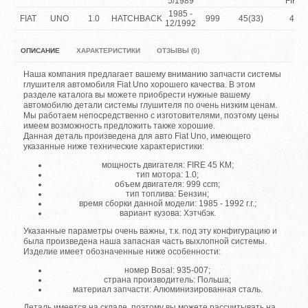
5/1989
FIRE
1985 -
FIAT
UNO
1.0
HATCHBACK
999
45(33)
45
12/1992
ОПИСАНИЕ
ХАРАКТЕРИСТИКИ
ОТЗЫВЫ (0)
Наша компания предлагает вашему вниманию запчасти системы
глушителя автомобиля Fiat Uno хорошего качества. В этом
разделе каталога вы можете приобрести нужные вашему
автомобилю детали системы глушителя по очень низким ценам.
Мы работаем непосредственно с изготовителями, поэтому цены
имеем возможность предложить также хорошие.
Данная деталь произведена для авто Fiat Uno, имеющего
указанные ниже технические характеристики:
мощность двигателя: FIRE 45 KM;
тип мотора: 1.0;
объем двигателя: 999 ccm;
тип топлива: Бензин;
время сборки данной модели: 1985 - 1992 г.г.;
вариант кузова: Хэтчбэк.
Указанные параметры очень важны, т.к. под эту конфигурацию и
была произведена наша запасная часть выхлопной системы.
Изделие имеет обозначенные ниже особенности:
номер Bosal: 935-007;
страна производитель: Польша;
материал запчасти: Алюминизированная сталь.
Деталь имеется на складе, поэтому вы можете рассчитывать на