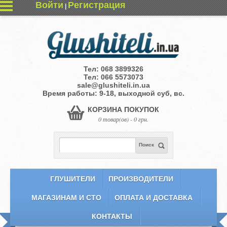
Войти
Регистрация
|
Тел:
068 3899326
Тел:
066 5573073
sale@glushiteli.in.ua
Время работы: 9-18, выходной суб, вс.
КОРЗИНА ПОКУПОК
0 товар(ов) - 0 грн.
Поиск
ГЛУШИТЕЛИ
ПРОИЗВОДИТЕЛИ
МАГАЗИНАМ И СТО
ОПЛАТА И ДОСТАВКА
КОНТАКТЫ