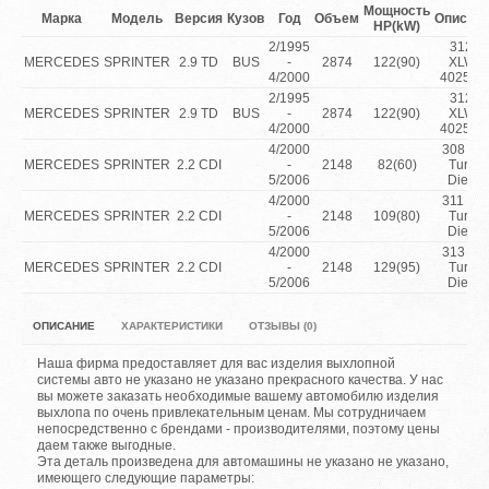
Мощность
Марка
Модель
Версия
Кузов
Год
Объем
Описан
HP(kW)
2/1995
312D
MERCEDES
SPRINTER
2.9 TD
BUS
-
2874
122(90)
XLWB
4/2000
4025m
2/1995
312D
MERCEDES
SPRINTER
2.9 TD
BUS
-
2874
122(90)
XLWB
4/2000
4025m
4/2000
308 CD
MERCEDES
SPRINTER
2.2 CDI
-
2148
82(60)
Turbo
5/2006
Diesel
4/2000
311 CD
MERCEDES
SPRINTER
2.2 CDI
-
2148
109(80)
Turbo
5/2006
Diesel
4/2000
313 CD
MERCEDES
SPRINTER
2.2 CDI
-
2148
129(95)
Turbo
5/2006
Diesel
ОПИСАНИЕ
ХАРАКТЕРИСТИКИ
ОТЗЫВЫ (0)
Наша фирма предоставляет для вас изделия выхлопной
системы авто не указано не указано прекрасного качества. У нас
вы можете заказать необходимые вашему автомобилю изделия
выхлопа по очень привлекательным ценам. Мы сотрудничаем
непосредственно с брендами - производителями, поэтому цены
даем также выгодные.
Эта деталь произведена для автомашины не указано не указано,
имеющего следующие параметры: