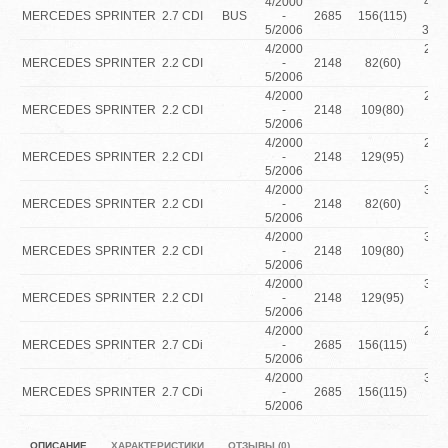
4/2000
416
MERCEDES
SPRINTER
2.7 CDI
BUS
-
2685
156(115)
S
5/2006
355
4/2000
208
MERCEDES
SPRINTER
2.2 CDI
-
2148
82(60)
Tu
5/2006
Die
4/2000
211
MERCEDES
SPRINTER
2.2 CDI
-
2148
109(80)
Tu
5/2006
Die
4/2000
213
MERCEDES
SPRINTER
2.2 CDI
-
2148
129(95)
Tu
5/2006
Die
4/2000
308
MERCEDES
SPRINTER
2.2 CDI
-
2148
82(60)
Tu
5/2006
Die
4/2000
311
MERCEDES
SPRINTER
2.2 CDI
-
2148
109(80)
Tu
5/2006
Die
4/2000
313
MERCEDES
SPRINTER
2.2 CDI
-
2148
129(95)
Tu
5/2006
Die
4/2000
216
MERCEDES
SPRINTER
2.7 CDi
-
2685
156(115)
Tu
5/2006
Die
4/2000
316
MERCEDES
SPRINTER
2.7 CDi
-
2685
156(115)
Tu
5/2006
Die
ОПИСАНИЕ
ХАРАКТЕРИСТИКИ
ОТЗЫВЫ (0)