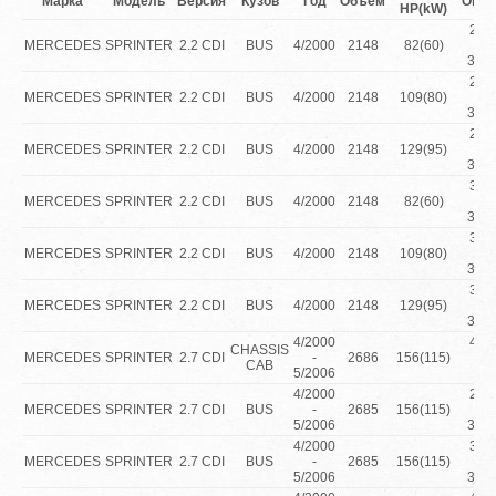
Марка
Модель
Версия
Кузов
Год
Объем
Опис
HP(kW)
208
MERCEDES
SPRINTER
2.2 CDI
BUS
4/2000
2148
82(60)
L
355
211
MERCEDES
SPRINTER
2.2 CDI
BUS
4/2000
2148
109(80)
L
355
213
MERCEDES
SPRINTER
2.2 CDI
BUS
4/2000
2148
129(95)
L
355
308
MERCEDES
SPRINTER
2.2 CDI
BUS
4/2000
2148
82(60)
L
355
311
MERCEDES
SPRINTER
2.2 CDI
BUS
4/2000
2148
109(80)
L
355
313
MERCEDES
SPRINTER
2.2 CDI
BUS
4/2000
2148
129(95)
L
355
4/2000
416
CHASSIS
MERCEDES
SPRINTER
2.7 CDI
-
2686
156(115)
Tu
CAB
5/2006
Die
4/2000
216
MERCEDES
SPRINTER
2.7 CDI
BUS
-
2685
156(115)
S
5/2006
355
4/2000
316
MERCEDES
SPRINTER
2.7 CDI
BUS
-
2685
156(115)
S
5/2006
355