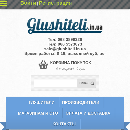
Войти
Регистрация
|
Тел:
068 3899326
Тел:
066 5573073
sale@glushiteli.in.ua
Время работы: 9-18, выходной суб, вс.
КОРЗИНА ПОКУПОК
0 товар(ов) - 0 грн.
Поиск
ГЛУШИТЕЛИ
ПРОИЗВОДИТЕЛИ
МАГАЗИНАМ И СТО
ОПЛАТА И ДОСТАВКА
КОНТАКТЫ